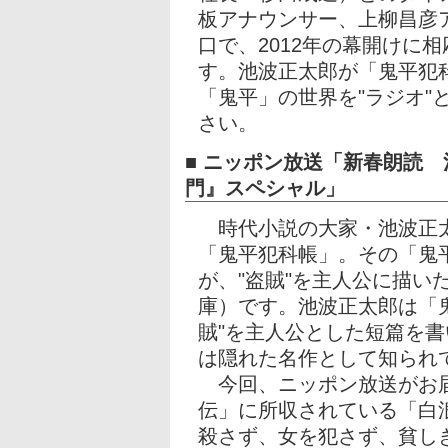
板アナウンサー、上柳昌彦
口で、2012年の幕開けに
す。池波正太郎が「鬼平犯科
「鬼平」の世界を"ラジオ"
さい。
■ ニッポン放送「新春朗読
門』スペシャル」
時代小説の大家・池波正太
「鬼平犯科帳」。その「鬼
が、"盗賊"を主人公に描い
庫）です。池波正太郎は「
賊"を主人公とした短篇を
は隠れた名作として知られ
今回、ニッポン放送がお届
伝」に所収されている「白
殺さず、女を犯さず、貧し