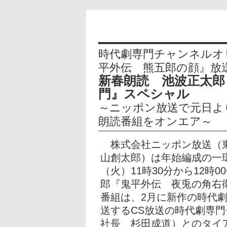
時代劇専門チャンネルオ
平外伝 熊五郎の顔』放
新春朗読 池波正太郎
門』スペシャル
～ニッポン放送で元日よ
朗読番組をオンエア～
株式会社ニッポン放送（東
山創太郎）は年始編成の一環
（火）11時30分から12時
郎『鬼平外伝 夜兎の角右
番組は、2月に新作の時代
送するCS放送の時代劇専
社長 杉田成道）とのタイ