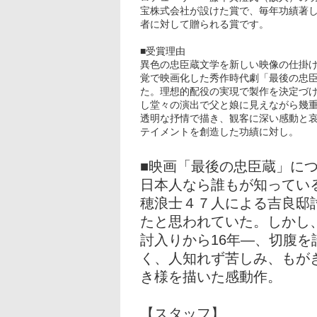
宝株式会社が設けた賞で、毎年功績著
者に対して贈られる賞です。
■受賞理由
異色の忠臣蔵文学を新しい映像の仕掛
覚で映画化した秀作時代劇「最後の忠
た。理想的配役の実現で製作を決定づ
し堂々の演出で父と娘に見えながら幾
透明な抒情で描き、観客に深い感動と
テイメントを創造した功績に対し。
■映画「最後の忠臣蔵」に
日本人なら誰もが知ってい
穂浪士４７人による吉良邸
たと思われていた。しかし
討入りから16年―、切腹
く、人知れず苦しみ、もが
き様を描いた感動作。
【スタッフ】