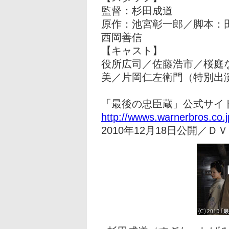
監督：杉田成道
原作：池宮彰一郎／脚本：
西岡善信
【キャスト】
役所広司／佐藤浩市／桜庭
美／片岡仁左衛門（特別出
「最後の忠臣蔵」公式サイ
http://wwws.warnerbros.co.j
2010年12月18日公開／Ｄ