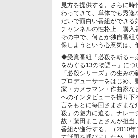
見方を提供する。さらに時
わってきて、単体でも秀逸
だいで面白い番組ができる
チャンネルの性格上、購入
その中で、何とか独自番組
保しようという心意気は、
◆受賞番組「必殺を斬る～
をめぐる13の物語～」につ
「必殺シリーズ」の生みの
プロデューサーをはじめ、
家・カメラマン・作曲家など
へのインタビューを撮り下
言をもとに毎回さまざまな
殺」の魅力に迫る。ナレー
故・藤田まことさんが担当、
番組が進行する。（2010年
て話題を呼びましたが、惜し