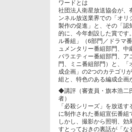
ワードとは
社団法人衛星放送協会が、
ンネル放送業界での「オリ
製作の促進」と、その「認
的に、今年創設した賞です
ル番組」（6部門／ドラマ
ュメンタリー番組部門、中
バラエティー番組部門、ア
門、ミニ番組部門）と、「
成企画」の2つのカテゴリ
組と、特色のある編成企画
◆講評（審査員・旗本浩二
者）
「必殺シリーズ」を放送す
に制作された番組宣伝番組
しかし、撮影から照明、効
すとっておきの裏話が「な