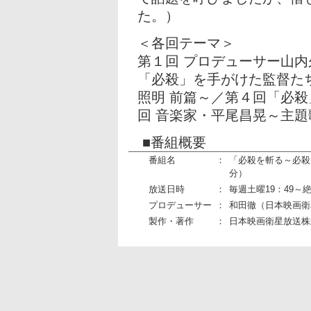
た。）
＜各回テーマ＞
第１回 プロデューサー山
「必殺」を手がけた監督た
照明 前篇～／第４回「必殺
回 音楽家・平尾昌晃～主題
■番組概要
番組名
：
「必殺を斬る～必殺シ
分）
放送日時
：
毎週土曜19：49～
プロデューサー
：
和田徹（日本映画衛
製作・著作
：
日本映画衛星放送株