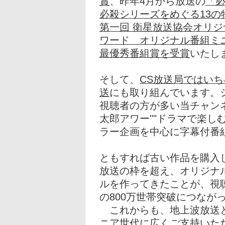
賞
、昨年4月から放送の
「
必殺シリーズをめぐる13の
第一回 衛星放送協会オリジ
ワード オリジナル番組ミ
最優秀番組賞を受賞
いたし
そして、
CS放送局ではい
送
にも取り組んでいます。
視聴者の方が多い当チャン
太郎アワー""ドラマで楽し
ラー企画を中心に字幕付番
ともすれば古い作品を購入
放送の枠を超え、オリジナ
ルを作ってきたことが、視
の800万世帯突破につなが
これからも、地上波放送と
ニア世代に広くご支持いただ