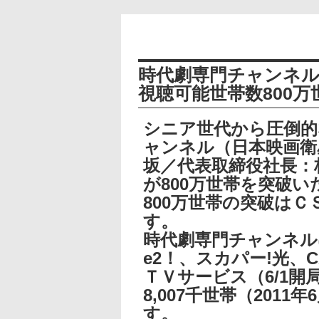
時代劇専門チャンネ
視聴可能世帯数800万
シニア世代から圧倒的
ャンネル（日本映画衛
坂／代表取締役社長：
が800万世帯を突破
800万世帯の突破は
す。
時代劇専門チャンネル
e2！、スカパー!光、
ＴＶサービス（6/1
8,007千世帯（201
す。