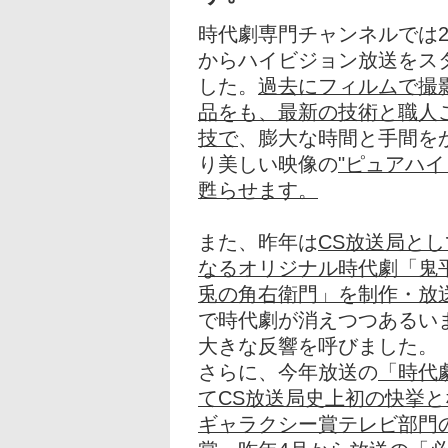
時代劇専門チャンネルでは20
からハイビジョン放送をス
した。
過去にフィルムで撮
品をも、最新の技術と職人
技で
、膨大な時間と手間を
り美しい映像の
"ピュアハイ
甦らせます。
また、昨年は
CS放送局と
なるオリジナル時代劇「鬼
兎の角右衛門」を制作・放
で時代劇が消えつつあるい
大きな反響を呼びました。
さらに、今年放送の
「時代
てCS放送局史上初の快挙と
ギャラクシー賞テレビ部門