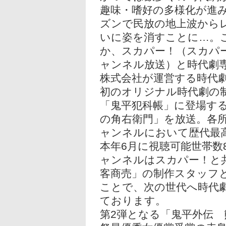
趣味・嗜好の多様化が進
ズンで民放の地上波から
いに姿を消すことに…。
か、スカパー！（スカパー
ャンネル放送）と時代劇
株式会社が運営する時代
初のオリジナル時代劇の
「鬼平犯科帳」に登場す
の角右衛門」を放送。各
ャンネルにおいて歴代最
本年6月に視聴可能世帯数
ャンネルはスカパー！と
客商売」の制作スタッフ
ことで、次の世代へ時代
ております。
第2弾となる「鬼平外伝