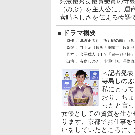
祭最優秀女優賞受賞の寺
（のぶ）を主人公に、運
素晴らしさを伝える物語
■ ドラマ概要
原作：
池波正太郎「熊五郎の顔」（短
監督：
井上昭（映画「座頭市二段斬り
脚本：
金子成人（ＴＶ「鬼平犯科帳」
出演：
寺島しのぶ、小澤征悦、星野真
＜記者発表
寺島しのぶ
私にとって
おり、ちょ
ったと言っ
女優としての資質を生か
ります。京都でお仕事を
いをしていたところに、