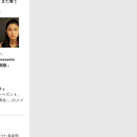
選「また逢う
」
宝
時」
esents
画祭」
ト』
シーズン１、
再生-」のメイ
掛けた美術監