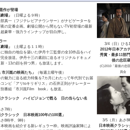
題作が登場
画劇場」
（日曜よる９時）
軽部真一（フジテレビアナウンサー）がナビゲーターを
曜夜の定番企画。劇場公開から間もないTV初登場の最新
に超豪華・強力ラインナップが目白押し。
ラー
3/4（日）ひる
三劇場」
（土曜よる１１時）
2012年日本アカ
に独自の地位を築いた伊丹十三監督の全10作品をハイ
秀賞・最多11部門
で完全放送。伊丹十三の素顔に迫るオリジナルドキュメ
後の忠臣
新・13の顔を持つ男」も放送します。
(C)2010「最後の
員会
 市川崑の映画たち」
（毎週土曜午後）
督の魅力に迫る総力特集を7カ月にわたって年代別でお届
コンビ「アリtoキリギリス」の石井正則がナレーター
別番組「市川崑Film book」も放送。
画クラシック ハイビジョンで甦る 日の当らない名
さ7時）
クラシック 日本映画100年の100選」
3/5（月）あさ
さ8時半、9時）
日本映画クラシッ
日本映画を紹介する新レギュラー枠。映画評論家陣によ