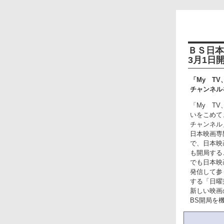
ＢＳ日本
3月1日
「My TV、
チャンネル
「My TV
いをこめて
チャンネル
日本映画専
で、日本映
も開局する
でも日本映
発信して参
する「日曜
新しい映画
BS開局を