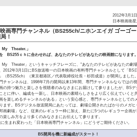
2012年3月1
日本映画衛星
映画専門チャンネル（BS255ch/ニホンエイガ ゴーゴ
開局！
My Theater.」
を BS255ｃｈに合わせれば、あなたのテレビがあなたの映画館になります
、My Theater」というキャッチフレーズに、"あなたのテレビがあなたの劇
、2012年3月1日にBS放送唯一の日本映画の有料専門チャンネルとして「BS
」（BS255ch）（東京都港区／代表取締役社長・杉田成道）が開局しました
門チャンネルは、1998年7月の開局以来13年間、専門チャンネルならではの
画の持つ魅力と楽しさを視聴者のみなさまにお届けして参りましたが、BSデ
ことに伴い、編成を一新し、日本映画の素晴らしさをより広く伝えていくと
画を楽しめるチャンネルがある」という安心感と、専門チャンネルとしての
ります。BSデジタル放送開局にあたっては、劇場公開されたばかりのメガヒ
邦画劇場」など、従来のレギュラー枠に加え、新たに5つのレギュラー企画が
の楽しみ方をより多くのみなさまにお伝えして参ります。
機に生まれ変わった「日本映画専門チャンネル」にどうぞご期待ください。
BS
開局を機に新編成がスタート！