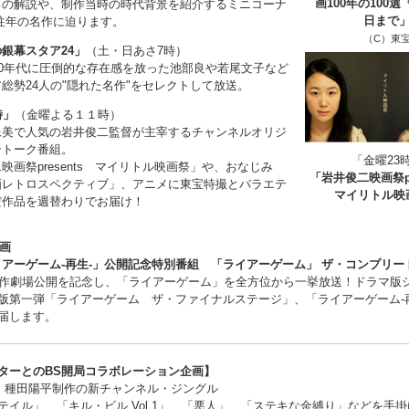
画100年の100
ろの解説や、制作当時の時代背景を紹介するミニコーナ
日まで
往年の名作に迫ります。
（C）東
銀幕スタア24」
（土・日あさ7時）
30年代に圧倒的な存在感を放った池部良や若尾文子など
総勢24人の"隠れた名作"をセレクトして放送。
時」
（金曜よる１１時）
像美で人気の岩井俊二監督が主宰するチャンネルオリジ
ートーク番組。
「金曜23
映画祭presents マイリトル映画祭」や、おなじみ
「岩井俊二映画祭pr
画レトロスペクティブ」、アニメに東宝特撮とバラエテ
マイリトル映
だ作品を週替わりでお届け！
企画
ライアーゲーム-再生-」公開記念特別番組 「ライアーゲーム」 ザ・コンプリー
新作劇場公開を記念し、「ライアーゲーム」を全方位から一挙放送！ドラマ版
版第一弾「ライアーゲーム ザ・ファイナルステージ」、「ライアーゲーム-
届します。
ターとのBS開局コラボレーション企画】
・種田陽平制作の新チャンネル・ジングル
テイル」、「キル・ビル Vol.1」、「悪人」、「ステキな金縛り」などを手