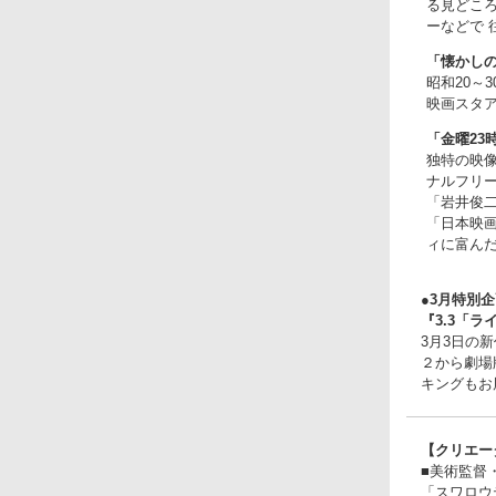
る見どこ
ーなどで 
「懐かしの
昭和20～
映画スタア
「金曜23
独特の映
ナルフリ
「岩井俊二
「日本映
ィに富ん
●3月特別
『3.3「
3月3日の
２から劇場
キングもお
【クリエー
■美術監督
「スワロウ