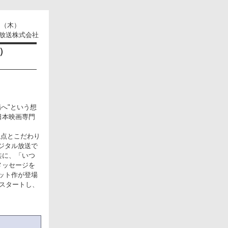
日（木）
放送株式会社
ー）
。
場へ"という想
日本映画専門
。
視点とこだわり
ジタル放送で
共に、「いつ
メッセージを
ット作が登場
スタートし、