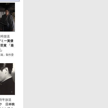
1時放送
デミー賞優
受賞 「最
蔵」
忠臣蔵」製作委
8時半放送
ク 日本映