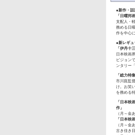
●新作・話
「日曜邦
支配人・
務める日
作を中心
●新レギュ
「伊丹十
日本映画界
ビジョン
ンタリー「
「総力特集
市川崑監
け。お笑い
を務める特
「日本映
作」
（月～金あ
「日本映画
（月～金あ
古き佳き