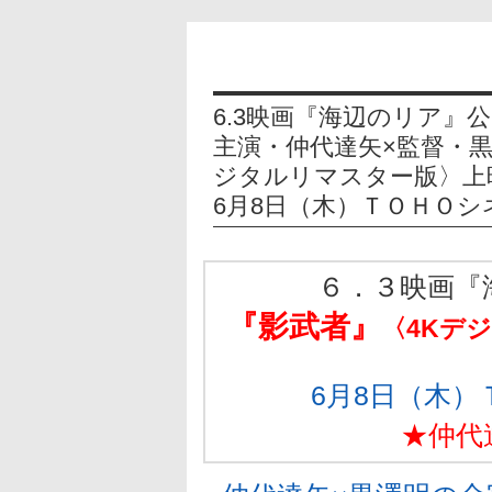
6.3映画『海辺のリア』
主演・仲代達矢×監督・黒
ジタルリマスター版〉上
6月8日（木）ＴＯＨＯシ
６．３映画『
『影武者』
〈4Kデ
6月8日（木）
★仲代