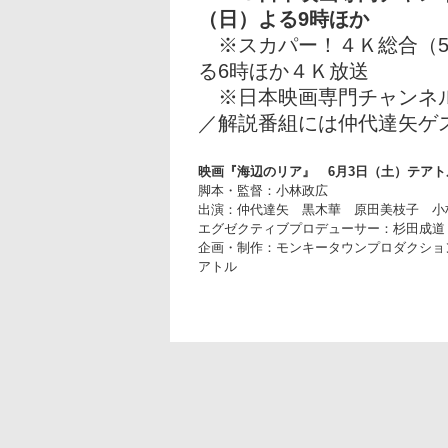
（日）よる9時ほか
※スカパー！４Ｋ総合（596
る6時ほか４Ｋ放送
※日本映画専門チャンネル
／解説番組には仲代達矢ゲ
映画『海辺のリア』 6月3日（土）テアト
脚本・監督：小林政広
出演：仲代達矢 黒木華 原田美枝子 小林
エグゼクティブプロデューサー：杉田成道
企画・制作：モンキータウンプロダクショ
アトル