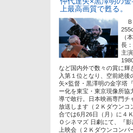
仲代達矢×黒澤明の
上最高画質で甦る。
Ｂ
25
（本
長：
主演
19
など国内外で数々の賞に輝
入第１位となり、空前絶後
矢×監督・黒澤明の金字塔
ー化を東宝・東京現像所協
導で敢行。日本映画専門チャ
放送します（２Ｋダウンコ
合では6月26日（月）に４
Ｏシネマズ 日劇にて、『
上映会（２Ｋダウンコンバ