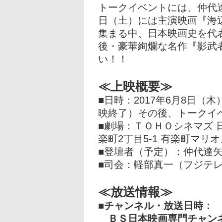
トークイベントには、仲代達
日（土）には主演映画『海
集まる中、日本映画史を代
後・豪華絢爛な名作『影武
い！！
≪上映概要≫
■日時：2017年6月8日（木）
映終了）その後、トークイ
■劇場：ＴＯＨＯシネマズ 
楽町2丁目5-1 有楽町マリ
■登壇者（予定）：仲代達
■司会：軽部真一（フジテ
≪放送情報≫
■チャンネル・放送日時：
ＢＳ日本映画専門チャンネル（