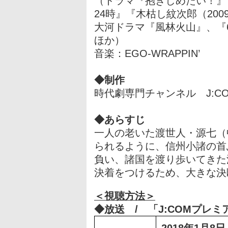
（ドラマ『抱きしめたい！』
24時』『木枯し紋次郎（200
大河ドラマ『風林火山』、『
ほか）
音楽：EGO-WRAPPIN’
◆制作
時代劇専門チャンネル J:C
◆あらすじ
一人の老いた渡世人・源七（
られるように、信州小諸の首
負い、諸国を渡り歩いてきた
決着をつけるため、大きな決
＜視聴方法＞
◆放送 / 「J:COMプレ