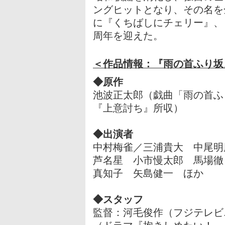
ングヒットとなり、その名を
に『くちばしにチェリー』、『G
周年を迎えた。
＜作品情報：『雨の首ふり坂
◆原作
池波正太郎（戯曲「雨の首ふ
『上意討ち』所収）
◆出演者
中村梅雀／三浦貴大 中尾明
芦名星 小市慢太郎 馬場徹
真知子 矢島健一 ほか
◆スタッフ
監督：河毛俊作（フジテレビ