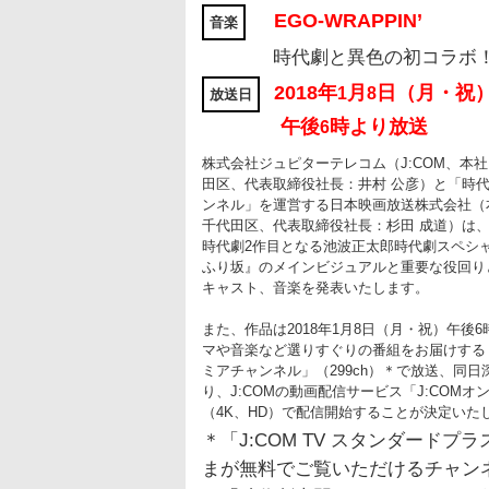
EGO-WRAPPIN’
音楽
時代劇と異色の初コラボ
2018年
月
日（月・祝
1
8
放送日
午後
時より放送
6
株式会社ジュピターテレコム（J:COM、本
田区、代表取締役社長：井村 公彦）と「時
ンネル」を運営する日本映画放送株式会社（
千代田区、代表取締役社長：杉田 成道）は
時代劇2作目となる池波正太郎時代劇スペシ
ふり坂』のメインビジュアルと重要な役回り
キャスト、音楽を発表いたします。
また、作品は2018年1月8日（月・祝）午後
マや音楽など選りすぐりの番組をお届けする「
ミアチャンネル」（299ch）＊で放送、同日
り、J:COMの動画配信サービス「J:COMオ
（4K、HD）で配信開始することが決定いた
＊「J:COM TV スタンダードプ
まが無料でご覧いただけるチャン