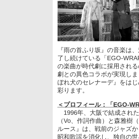
『雨の首ふり坂』の音楽は、
了し続けている「EGO-WRAPP
の楽曲が時代劇に採用される
劇との異色コラボが実現しま
ぼれ犬のセレナーデ』をはじ
彩ります。
＜プロフィール：「EGO-WRA
1996年、大阪で結成され
（Vo、作詞作曲）と森雅樹（
ルース』は、戦前のジャズか
昭和歌謡を消化し、独自の世