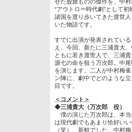
せた股旅ものの傑作を、中村
“アウトロー時代劇”として
諸国を渡り歩いてきた渡世人
いた物語です。
すでに出演が発表されている
え、今回、新たに三浦貴大、
ともに若き渡世人で、三浦貴
源七の命を狙う万次郎。中尾
を演じます。二人が中村梅雀
ン陣に、劇中でどのような立
目です。
＜コメント＞
◆三浦貴大（万次郎 役）
僕の演じた万次郎は、本当
は現代劇でもあまり恰好いい
（笑）、新鮮でした。中村梅