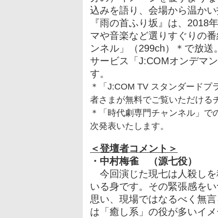
込みを語り、会場から温かい
『雨の首ふり坂』は、2018
マや音楽など選りすぐりの番
ンネル」（299ch）＊で放送
サービス「J:COMオンデマ
す。
＊「J:COM TV スタンダードプ
者さまが無料でご覧いただける
＊「時代劇専門チャンネル」で
次発表いたします。
＜登壇者コメント＞
・中村梅雀 （源七役）
今回演じた現七は人殺しを
いる身です。その緊張感をい
思い、現場ではなるべく無言
は「癒し系」の役が多いイメ