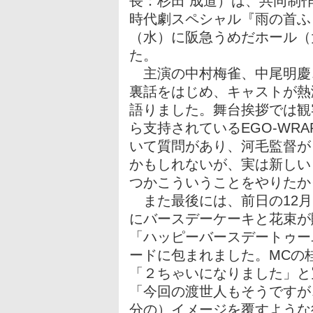
長：杉田 成道）は、共同制
時代劇スペシャル『雨の首ふ
（水）に阪急うめだホール（
た。
主演の中村梅雀、中尾明慶
裏話をはじめ、キャストが熱
語りました。舞台挨拶では観
ら支持されているEGO-WRA
いて質問があり、河毛監督が
かもしれないが、実は新しい
つかこういうことをやりたか
また最後には、前日の12月
にバースデーケーキと花束が
「ハッピーバースデートゥー
ードに包まれました。MCの
「２ちゃいになりました」と
「今回の渡世人もそうですが
分の）イメージを覆すような