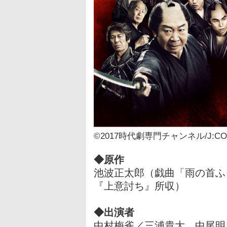
©2017時代劇専門チャンネル/J:C
◆原作
池波正太郎（戯曲「雨の首ふ
『上意討ち』所収）
◆出演者
中村梅雀／三浦貴大 中尾明