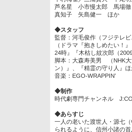
芦名星 小市慢太郎 馬場徹
真知子 矢島健一 ほか
◆スタッフ
監督：河毛俊作（フジテレビ
（ドラマ『抱きしめたい！』
24時』『木枯し紋次郎（200
脚本：大森寿美男 （NHK
ン）』、『精霊の守り人』ほ
音楽：EGO-WRAPPIN’
◆制作
時代劇専門チャンネル J:C
◆あらすじ
一人の老いた渡世人・源七（
られるように、信州小諸の首