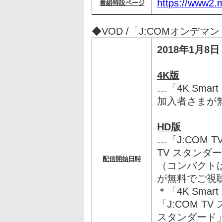
https://www2.m
番組特設ページ
◆VOD /「J:COMオンデマ
2018年1月
4K版
…「4K Sma
加入者さまが
HD版
…「J:COM 
TV スタンダー
配信開始日時
（コンパクト
が無料でご視
＊「4K Sma
「J:COM T
スタンダード