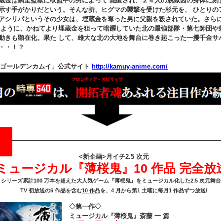
蔵金は網走監獄に収監中の男によって 隠匿され、２４人の脱獄囚の身体に刻
示す手がかりだという。そんな折、ヒグマの襲撃を受けた杉元を、 ひとりの
アシリパというその少女は、埋蔵金を奪った男に父親を殺されていた。さら
るように、かねてより埋蔵金を狙って暗躍していた北の最強部隊・第七師団や
動きも顕在化。果た して、雄大な北の大地を舞台に巻き起こった一攫千金サ
・・！？
メ「ゴールデンカムイ」公式サイト
http://kamuy-anime.com/
<新企画>月イチ2.5 次元
ミュージカル『薄桜鬼』10 作品 完全放
シリーズ累計100 万本を超えた大人気ゲーム『薄桜鬼』をミュージカル化した2.5 次元舞
TV 初放送の6 作品を含む
10 作品
を、4 月から第1 土曜に毎月1 作品ずつ放送!
◇第一作◇
ミュージカル『薄桜鬼』斎藤 一 篇