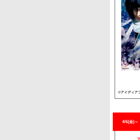
©アイディア
4/6(金)～