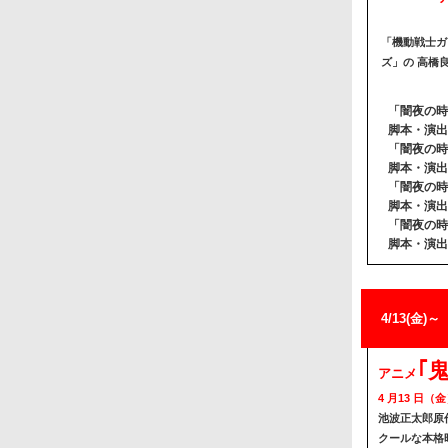
「機動戦士ガ
ズ」の 高橋
「闇夜の時
脚本・演出
「闇夜の時
脚本・演出
「闇夜の時
脚本・演出
「闇夜の時
脚本・演出
4/13(金)～
｢
アニメ
4 月13 日（
池波正太郎原
クールな本格