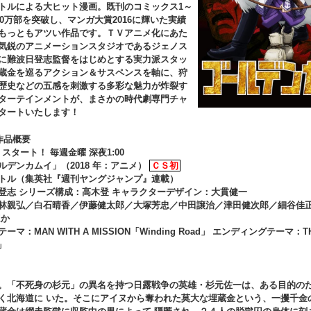
トルによる大ヒット漫画。既刊のコミックス1～
20万部を突破し、マンガ大賞2016に輝いた実績
もっともアツい作品です。ＴＶアニメ化にあた
気鋭のアニメーションスタジオであるジェノス
に難波日登志監督をはじめとする実力派スタッ
蔵金を巡るアクション＆サスペンスを軸に、狩
歴史などの五感を刺激する多彩な魅力が炸裂す
ターテインメントが、まさかの時代劇専門チャ
タートいたします！
作品概要
金) スタート！ 毎週金曜 深夜1:00
ルデンカムイ」（2018 年：アニメ）
ＣＳ初
トル（集英社『週刊ヤングジャンプ』連載）
登志 シリーズ構成：高木登 キャラクターデザイン：大貫健一
林親弘／白石晴香／伊藤健太郎／大塚芳忠／中田譲治／津田健次郎／細谷佳
ほか
マ：MAN WITH A MISSION「Winding Road」 エンディングテーマ：TH
a」
。「不死身の杉元」の異名を持つ日露戦争の英雄・杉元佐一は、ある目的の
く北海道に いた。そこにアイヌから奪われた莫大な埋蔵金という、一攫千金