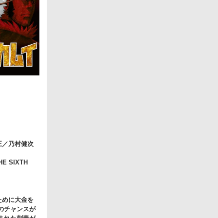
正／乃村健次
E SIXTH
ために大金を
のチャンスが