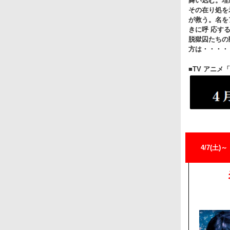
舞い込む。埋
その在り処を
が救う。名を
きに呼 応す
脱獄囚たちの
方は・・・・
■TV アニ
4/7(土)～