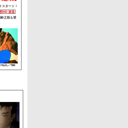
00 スタート！
初HD 放送
胴鈴之助も登