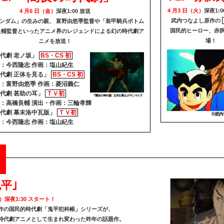
4 月3 日（火）
深夜1:
4 月6 日（金）
深夜1:00 放送
武内つなよし原作の
ンダム」の生みの親、 富野由悠季監督や「装甲騎兵ボトム
国民的ヒーロー、赤
良輔監督といったアニメ界のレジェンドによる幻の時代劇ア
場！
ニメを放送！
代劇 老ノ坂」
BS・CS 初
：今西隆志 作画：塩山紀生
代劇 正体を見る」
BS・CS 初
：富野由悠季 作画：菱沼義仁
代劇 甚助の耳」
ＴＶ初
：高橋良輔 演出・作画：三輪孝輝
代劇 幕末洛中瓦版」
ＴＶ初
：今西隆志 作画：塩山紀生
鬼平｣
金）深夜1:30 スタート！
作の国民的時代劇「鬼平犯科帳」シリーズが、
時代劇アニメとして生まれ変わった昨年の話題作。