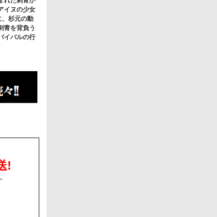
まれた刺青が
アイヌの少女
に、杉元の動
刺青を背負う
バイバルの行
送!
台。