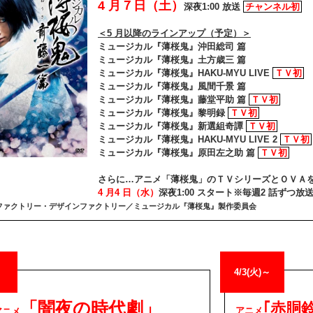
4 月７日（土）
深夜1:00 放送
チャンネル初
＜5 月以降のラインアップ（予定）＞
ミュージカル『薄桜鬼』沖田総司 篇
ミュージカル『薄桜鬼』土方歳三 篇
ミュージカル『薄桜鬼』HAKU-MYU LIVE
ＴＶ初
ミュージカル『薄桜鬼』風間千景 篇
ミュージカル『薄桜鬼』藤堂平助 篇
ＴＶ初
ミュージカル『薄桜鬼』黎明録
ＴＶ初
ミュージカル『薄桜鬼』新選組奇譚
ＴＶ初
ミュージカル『薄桜鬼』HAKU-MYU LIVE 2
ＴＶ初
ミュージカル『薄桜鬼』原田左之助 篇
ＴＶ初
さらに…アニメ「薄桜鬼」のＴＶシリーズとＯＶＡ
4 月4 日（水）
深夜1:00 スタート※毎週2 話ずつ放
ファクトリー・デザインファクトリー／ミュージカル『薄桜鬼』製作委員会
4/3(火)～
「闇夜の時代劇」
｢赤胴
アニメ
アニメ