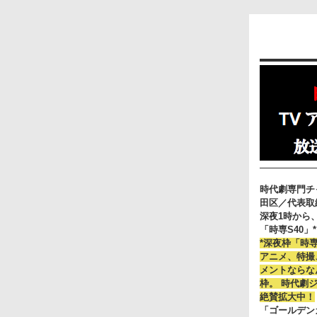
時代劇専門チ
田区／代表取締
深夜1時から
「時専S40
*深夜枠「時専
アニメ、特撮
メントならな
枠。 時代劇
絶賛拡大中！
「ゴールデン