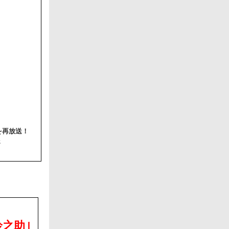
を再放送！
送
鈴之助｣