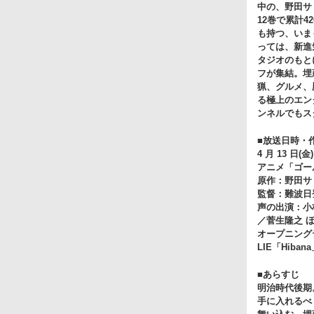
中の、野田サ
12巻で累計4
も持つ、いま
っては、新進
タジオのもと
フが集結。埋
猟、グルメ、
る極上のエン
ンネルでもス
■放送日時・
4 月 13 日(
アニメ「ゴー
原作：野田サ
監督：難波日
声の出演：小
／菅生隆之 
オープニングテー
LIE「Hiban
■あらすじ
明治時代後期
手に入れるべ