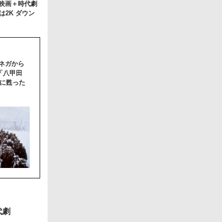
本映画＋時代劇
は2K ダウン
ネガから
「八甲田
に甦った
代劇