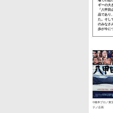
場での思
ギーの大
「八甲田
品であり
た。そし
のみなさ
歩が今に
©橋本プロ／東
ナノ企画