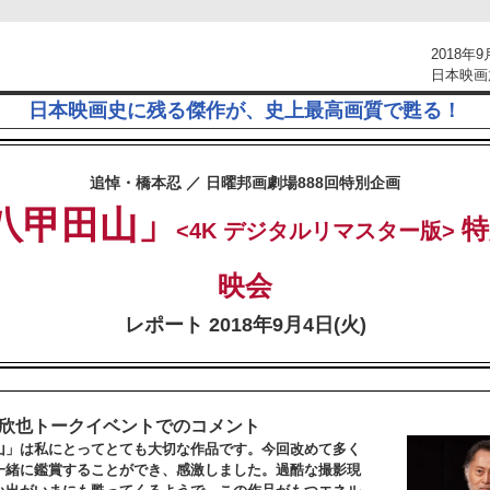
2018年
日本映画
日本映画史に残る傑作が、史上最高画質で甦る！
追悼・橋本忍 ／ 日曜邦画劇場888回特別企画
八甲田山」
特
<4K デジタルリマスター版>
映会
レポート 2018年9月4日(火)
路欣也トークイベントでのコメント
山」は私にとってとても大切な作品です。今回改めて多く
一緒に鑑賞することができ、感激しました。過酷な撮影現