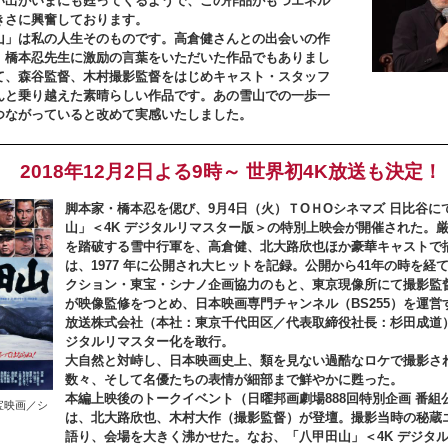
い出がいまにも甦ってくるようで、この作品がもつエネル
きさに興奮しております。
山」は私の人生そのものです。高倉健さんとの出会いの作
、橋本忍先生に激励の言葉をいただいた作品でもありまし
て、森谷監督、木村撮影監督をはじめキャスト・スタッフ
んと乗り越えた素晴らしい作品です。あの雪山での一歩一
つながっていると改めて実感いたしました。
2018年12月2日よる9時～ 世界初4K放送も決定！
脚本家・橋本忍を偲び、9月4日（火）ＴОＨОシネマズ 日比谷に
山」＜4K デジタルリマスター版＞の特別上映会が開催された。
を踏破する雪中行軍を、高倉健、北大路欣也ほか豪華キャストで
は、1977 年に公開され大ヒットを記録。公開から41年の時を経
クション・東宝・シナノ企画協力のもと、東京現像所にて撮影監
が映像監修をつとめ、日本映画専門チャンネル（BS255）を運営
放送株式会社（本社：東京千代田区／代表取締役社長：杉田成道）
ジタルリマスター化を敢行。
大自然と対峙し、日本映画史上、類を見ない過酷なロケで撮影さ
数々、そして名優たちの表情が細部まで鮮やかに甦った。
本編上映後のトークイベント（日曜邦画劇場888回特別企画 番組
宝映画／シ
は、北大路欣也、木村大作（撮影監督）が登壇。撮影当時の秘蔵
語り、会場を大きく沸かせた。なお、「八甲田山」＜4K デジタ