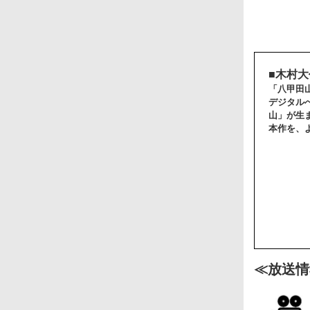
■木村
「八甲田
デジタル
山」が生
本作を、
≪放送情