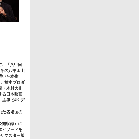
て、「八甲田
厳冬の八甲田山
描いた本作
て、橋本プロダ
督・木村大作
する日本映画
主導で4K デ
れた名場面の
公開収録）に
エピソードを
ルリマスター版