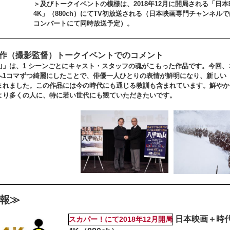
＞及びトークイベントの模様は、2018年12月に開局される「日
4K」（880ch）にてTV初放送される（日本映画専門チャンネルで
コンバートにて同時放送予定）。
大作（撮影監督）トークイベントでのコメント
山」は、1 シーンごとにキャスト・スタッフの魂がこもった作品です。今回、
へ1コマずつ綺麗にしたことで、俳優一人ひとりの表情が鮮明になり、新しい
まれました。この作品には今の時代にも通じる教訓も含まれています。鮮やか
より多くの人に、特に若い世代にも観ていただきたいです。
報≫
日本映画＋時
スカパー！にて2018年12月開局