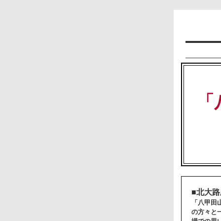
「
■北大
「八甲田
の方々と