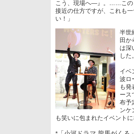
こう、現場へ―』。……この
接近の仕方ですが、これも一
い！」
半世
田か
は深
した
イベ
波ロ
も発
ース
布予
ンケ
も笑いに包まれたイベントに
*「小河ドラマ 龍馬がくる