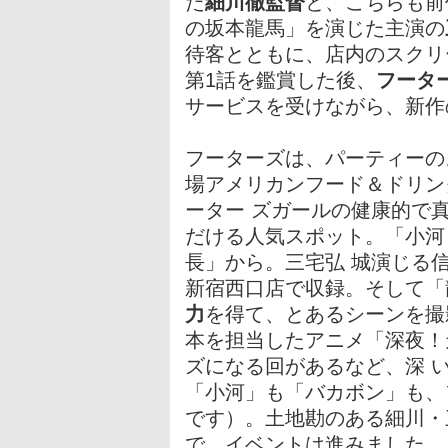
た
細川徹監督
と、こちらも前
の坂本龍馬」を演じた主演の
待客とともに、店内のスクリ
第1話を鑑賞した後、
フータ
サービスを受けながら、新作
フーターズは、パーティーの
場アメリカンフード＆ドリン
ーター ズガールの健康的で
だける人気スポット。「小河
長」から。三宅弘 城演じる
新宿西口店で収録。そして「
力
を得て、とあるシーンを撮
本を担当したアニメ「深夜！
ズになる回があるなど、深 
「小河」も「バカボン」も、
です）。土地勘のある細川・
で、イベントは進みました。