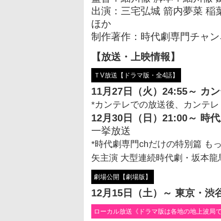
出演：三宅弘城 箭内夢菜 稲葉
ほか
制作著作：時代劇専門チャン
【放送・上映情報】
ＴV放送【ドラマ版・全4話】
11月27日（火）24:55～ カ
*カンテレでの放送後、カンテレ
12月30日（日）21:00～ 
一挙放送
*時代劇専門chだけの特別篇 も
矢主演 大型連続時代劇・坂本龍
劇場公開【劇場版】
12月15日（土）～ 東京・
ローカル放送《ドラマ版は各地の地上波局で