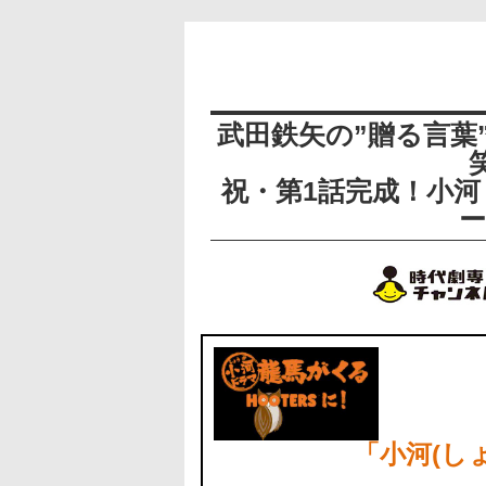
武田鉄矢の”贈る言葉
祝・第1話完成！小
ー
「小河(し