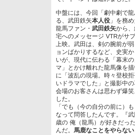
中盤には、今回「劇中劇で龍
る、武田鉄矢
本人役
」を務め
龍馬ファン・
武田鉄矢
から、
宅へのメッセージ VTRがサ
上映。武田は、剣の腕前が弱
ョンばかりするなど、史実か
いが、現代に伝わる「幕末の
マ」とかけ離れた龍馬像を描
に「波乱の現場。時々登校拒
いドラマでした」と撮影中の
会場のお客さんは思わず爆笑
した。
「でも（今の自分の前に）も
なって問答したんです。『武
歳の 俺（龍馬）が好きだっ
んだ。
馬鹿なことをやらない