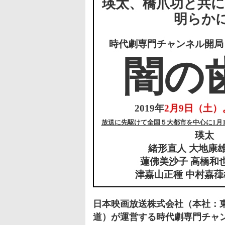
瑛太、橋爪功と共に
明らか
時代劇専門チャンネル開局
闇の
2019年
2月9日（土）
放送に先駆けて全国５大都市を中心に1月
瑛太
緒形直人 大地康雄
蓮佛美沙子 高橋和
津嘉山正種 中村嘉葎
日本映画放送株式会社（本社：
道）が運営する時代劇専門チャン