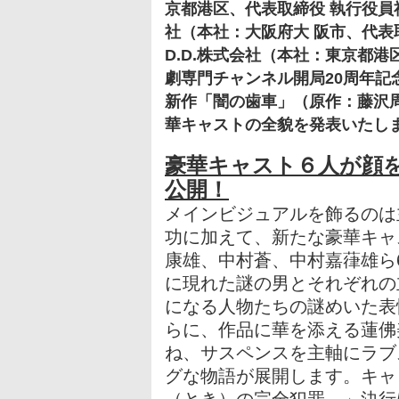
京都港区、代表取締役 執行役
社（本社：大阪府大 阪市、代
D.D.株式会社（本社：東京都
劇専門チャンネル開局20周年記
新作「闇の歯車」（原作：藤沢周
華キャストの全貌を発表いたし
豪華キャスト６人が顔
公開！
メインビジュアルを飾るのは
功に加えて、新たな豪華キャ
康雄、中村蒼、中村嘉葎雄ら
に現れた謎の男とそれぞれの
になる人物たちの謎めいた表
らに、作品に華を添える蓮佛
ね、サスペンスを主軸にラブ
グな物語が展開します。キャ
（とき）の完全犯罪。」決行