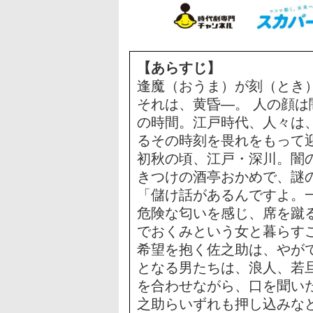
【あらすじ】
逢魔（おうま）が刻（とき
それは、黄昏―。 人の顔
の時間。江戸時代、人々は
るその時刻を畏れをもって
初秋の頃、江戸・深川。闇
きつけの酒亭おかめで、謎
「儲け話があるんですよ。
危険な匂いを感じ、席を蹴
でおくみという女と暮らす
希望を抱く佐之助は、やが
となる男たちは、浪人、若
を合わせながら、口を聞い
之助らいずれも押し込みな