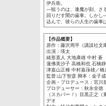
伊兵衛。
―狙うのは、逢魔が刻、さ
回りだす闇の歯車。しかし
込んで、彼らの人生の歯車
【作品概要】
原作：藤沢周平（講談社文
出演：瑛太
緒形直人 大地康雄 中村 蒼
蓮佛美沙子 高橋和也 石橋
津嘉山正種 中村嘉葎雄／橋
監督:山下智彦 脚本：金子
企画・プロデュース：宮川
プロデューサー：秋永全徳
（スカパー
！
）目黒正之（
デオ