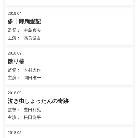
2019.04
多十郎殉愛記
監督
中島貞夫
主演
高良健吾
2018.09
散り椿
監督
木村大作
主演
岡田准一
2018.09
泣き虫しょったんの奇跡
監督
豊田利晃
主演
松田龍平
2018.05