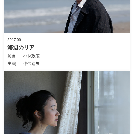
2017.06
海辺のリア
監督
小林政広
主演
仲代達矢