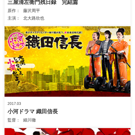
三屋清左衛門残日録 完結篇
原作
藤沢周平
主演
北大路欣也
2017.03
小河ドラマ 織田信長
監督
細川徹