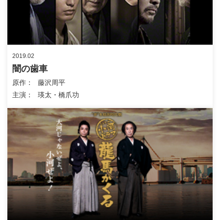
2019.02
闇の歯車
原作
藤沢周平
主演
瑛太・橋爪功