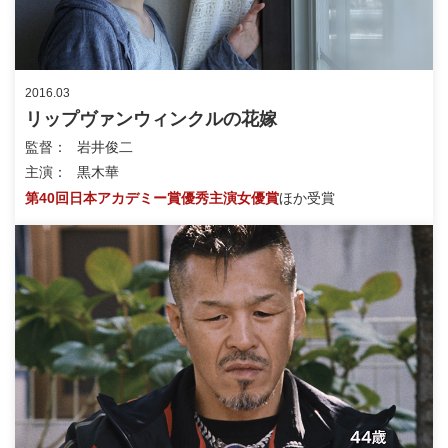
2016.03
リップヴァンウィンクルの花嫁
監督
岩井俊二
主演
黒木華
第40回日本アカデミー賞優秀主演女優賞
ほか受賞