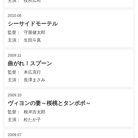
主演
役所広司
2010.06
シーサイドモーテル
監督
守屋健太郎
主演
生田斗真
2009.11
曲がれ！スプーン
監督
本広克行
主演
長澤まさみ
2009.10
ヴィヨンの妻～桜桃とタンポポ～
監督
根岸吉太郎
主演
松たか子
2009.07