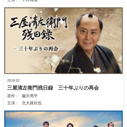
2018.02
三屋清左衛門残日録 三十年ぶりの再会
原作
藤沢周平
主演
北大路欣也