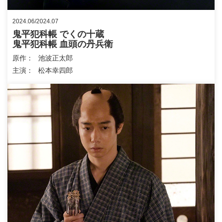
2024.06/2024.07
鬼平犯科帳 でくの十蔵
鬼平犯科帳 血頭の丹兵衛
原作
池波正太郎
主演
松本幸四郎