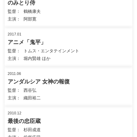
のみとり侍
監督
鶴橋康夫
主演
阿部寛
2017.01
アニメ「鬼平」
監督
トムス・エンタテインメント
主演
堀内賢雄 ほか
2011.06
アンダルシア 女神の報復
監督
西谷弘
主演
織田裕二
2010.12
最後の忠臣蔵
監督
杉田成道