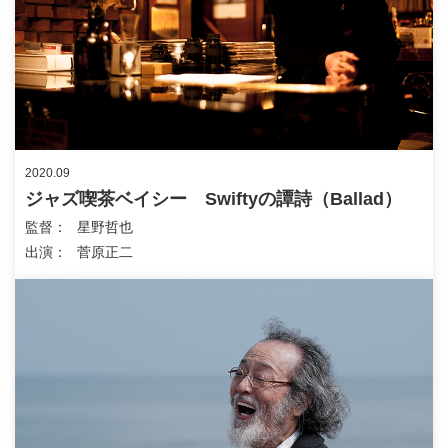
2020.09
ジャズ喫茶ベイシー Swiftyの譚詩（Ballad）
監督
星野哲也
出演
菅原正二