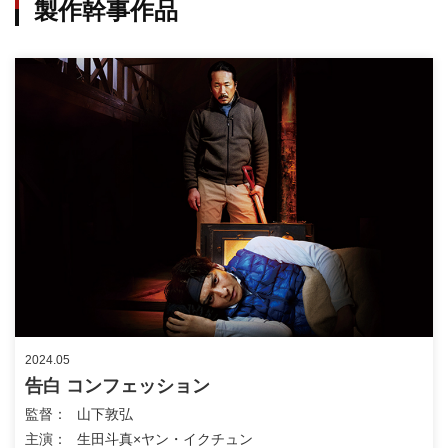
製作幹事作品
2024.05
告白 コンフェッション
監督
山下敦弘
主演
生田斗真×ヤン・イクチュン