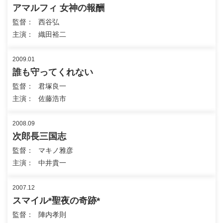
アマルフィ 女神の報酬
監督
西谷弘
主演
織田裕二
2009.01
誰も守ってくれない
監督
君塚良一
主演
佐藤浩市
2008.09
次郎長三国志
監督
マキノ雅彦
主演
中井貴一
2007.12
スマイル*聖夜の奇跡*
監督
陣内孝則