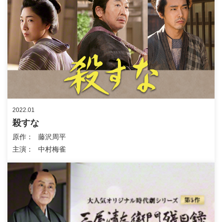
2022.01
殺すな
原作
藤沢周平
主演
中村梅雀