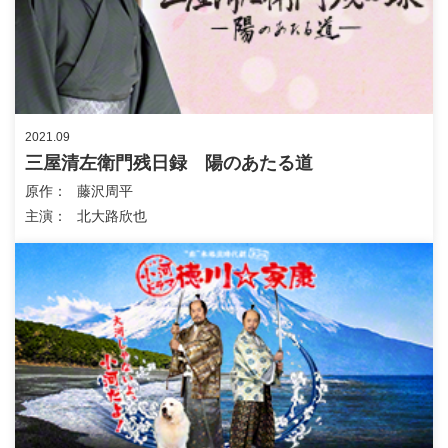
2021.09
三屋清左衛門残日録 陽のあたる道
原作
藤沢周平
主演
北大路欣也