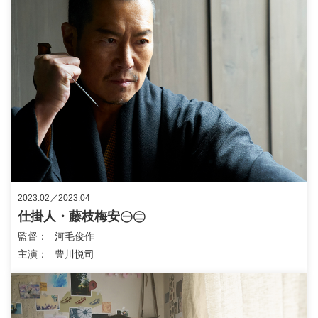
2023.02／2023.04
仕掛人・藤枝梅安㊀㊁
監督
河毛俊作
主演
豊川悦司