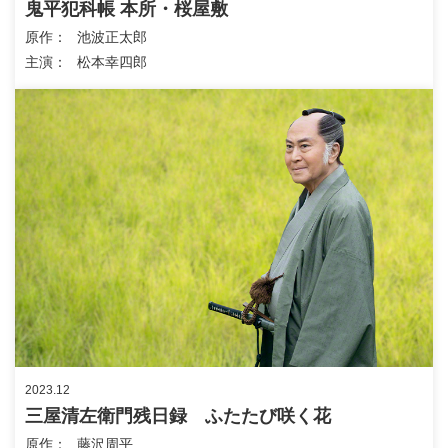
鬼平犯科帳 本所・桜屋敷
原作
池波正太郎
主演
松本幸四郎
2023.12
三屋清左衛門残日録 ふたたび咲く花
原作
藤沢周平