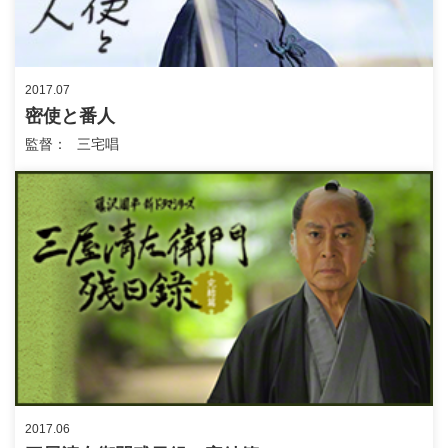
2017.07
密使と番人
監督
三宅唱
2017.06