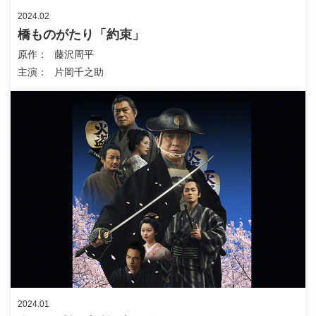
2024.02
橋ものがたり「約束」
原作
藤沢周平
主演
片岡千之助
2024.01