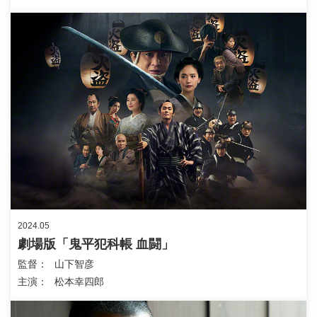
2024.05
劇場版「鬼平犯科帳 血闘」
監督
山下智彦
主演
松本幸四郎