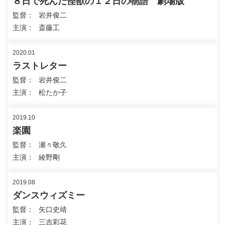
８日で死んだ怪獣の１２日の物語 劇場版
監督
岩井俊二
主演
斎藤工
2020.01
ラストレター
監督
岩井俊二
主演
松たか子
2019.10
楽園
監督
瀬々敬久
主演
綾野剛
2019.08
ダンスウィズミー
監督
矢口史靖
主演
三吉彩花