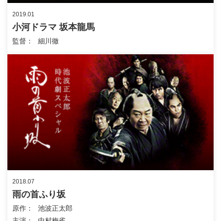
2019.01
小河ドラマ 坂本龍馬
監督
細川徹
2018.07
雨の首ふり坂
原作
池波正太郎
主演
中村梅雀