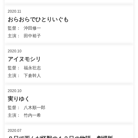
2020.11
おらおらでひとりいぐも
監督
沖田修一
主演
田中裕子
2020.10
アイヌモシリ
監督
福永壮志
主演
下倉幹人
2020.10
実りゆく
監督
八木順一郎
主演
竹内一希
2020.07