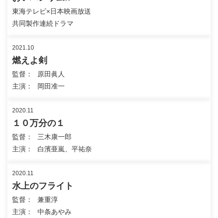
東海テレビ×日本映画放送
共同製作連続ドラマ
2021.10
燃えよ剣
監督
原田眞人
主演
岡田准一
2020.11
１０万分の１
監督
三木康一郎
主演
白濱亜嵐、平祐奈
2020.11
水上のフライト
監督
兼重淳
主演
中条あやみ