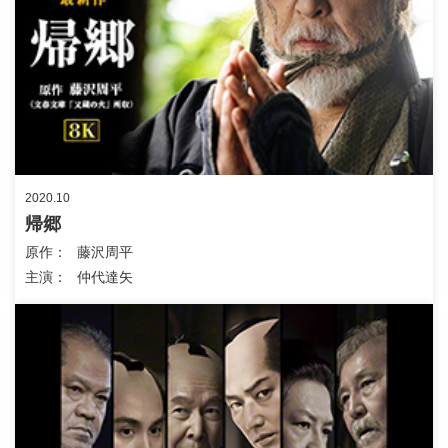
2020.10
帰郷
原作
藤沢周平
主演
仲代達矢